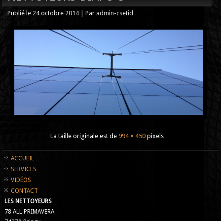
Publié le
24 octobre 2014
|
Par
admin-csetid
La taille originale est de
994 × 450
pixels
ACCUEIL
SERVICES
VIDÉOS
CONTACT
LES NETTOYEURS
78 ALL PRIMAVERA